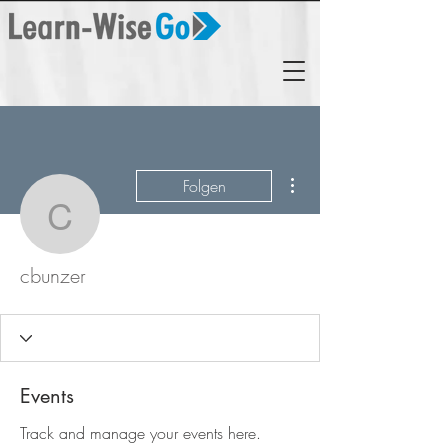
Weitere Optionen
Folgen
cbunzer
cbunzer
Events
Track and manage your events here.