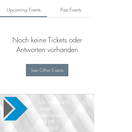
Upcoming Events
Past Events
Noch keine Tickets oder
Antworten vorhanden
See Other Events
US:
+1 858 273
2459
International:
+49 178
1685009