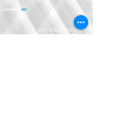
.
LearnWise
GO
US:
+1 858 273 2459
International:
+49 178
1685009
.
2633 Ariane Dr.
San Diego, CA 92117
Magnifi Group GmbH
Klingholzstraße 7,
65189 Wiesbaden,
Deutschland
.
Provided By:
© 2021 by Magnifi Group. Alle Rechte vorbehalten
RECHTLICHER HAFTUNGSAUSSCHLUSS