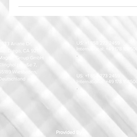
US: +1 858 273 2459
2633 Ariane Dr.
International: +49 178 1685
San Diego, CA 92117
.
Magnifi Group GmbH
Klingholzstraße 7,
65189 Wiesbaden,
US: +1 858 273 2459
Deutschland
International: +49 178 1685
.
Provided By: