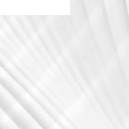
009
009