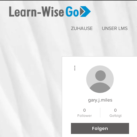
ZUHAUSE
UNSER LMS
Weitere Optionen
gary.j.miles
0
0
Follower
Gefolgt
Folgen