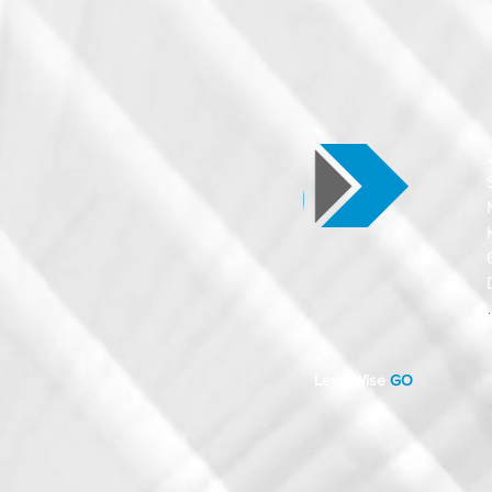
.
LearnWise
GO