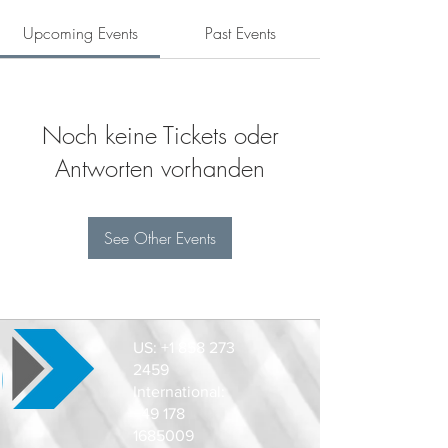
Upcoming Events
Past Events
Noch keine Tickets oder
Antworten vorhanden
See Other Events
US:
+1 858 273
2459
International:
+49 178
1685009