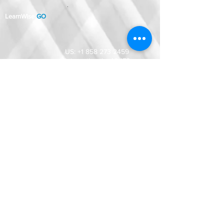
.
LearnWise
GO
US:
+1 858 273 2459
International:
+49 178
1685009
.
2633 Ariane Dr.
San Diego, CA 92117
Magnifi Group GmbH
Klingholzstraße 7,
65189 Wiesbaden,
Deutschland
.
Provided By:
© 2021 by Magnifi Group. Alle Rechte vorbehalten
RECHTLICHER HAFTUNGSAUSSCHLUSS